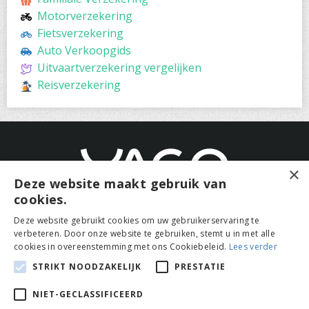
Motorverzekering
Fietsverzekering
Auto Verkoopgids
Uitvaartverzekering vergelijken
Reisverzekering
×
Deze website maakt gebruik van
cookies.
Over ons
|
Contact
|
Cookies
|
Privacybeleid
Deze website gebruikt cookies om uw gebruikerservaring te
Algemene voorwaarden
|
Wettelijke bepalingen
verbeteren. Door onze website te gebruiken, stemt u in met alle
Duurzaamheidsbeleid
cookies in overeenstemming met ons Cookiebeleid.
Lees verder
STRIKT NOODZAKELIJK
PRESTATIE
© 2026 Mijn-motorverzekering.be
Auteursrechtelijk beschermde teksten en concepten
NIET-GECLASSIFICEERD
Alle rechten voorbehouden.
Publicatie van
verzekeringsmakelaar Yago S.A.